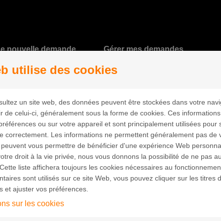
une nouvelle demande
Gérer mes demandes
b utilise des cookies
ultez un site web, des données peuvent être stockées dans votre navi
ir de celui-ci, généralement sous la forme de cookies. Ces information
préférences ou sur votre appareil et sont principalement utilisées pour 
ne correctement. Les informations ne permettent généralement pas de vo
 peuvent vous permettre de bénéficier d'une expérience Web personna
 connaître les préférences des visiteurs et d'optimiser la présent
tre droit à la vie privée, nous vous donnons la possibilité de ne pas au
osés sur votre disque dur. Ils facilitent la navigation et permette
Cette liste affichera toujours les cookies nécessaires au fonctionnement
 utilisés afin de vérifier si votre ordinateur a déjà été connect
aires sont utilisés sur ce site Web, vous pouvez cliquer sur les titres 
eur est identifié.
s et ajuster vos préférences.
ons sur les cookies